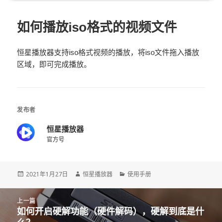
如何播放iso格式的视频文件
恒星播放器支持iso格式视频的播放，将iso文件拖入播放
区域，即可完成播放。
发布者
恒星播放器
官方号
发
2021年1月27日
作
恒星播放器
分
使用手册
布
者
类
于
文
上一篇
章
如何开启硬解功能（硬件解码），硬解到底是什
上
导