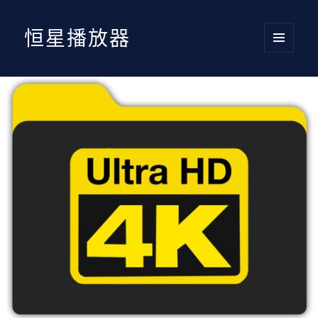
恒星播放器
菜单和
挂件